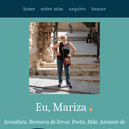
home
sobre mim
arquivo
buscar
.
Eu, Mariza
Jornalista. Revisora de livros. Poeta. Mãe. Amante de