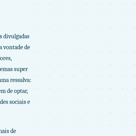
is divulgadas
 a vontade de
ores,
 temas super
uma ressalva:
em de optar,
des sociais e
nais de