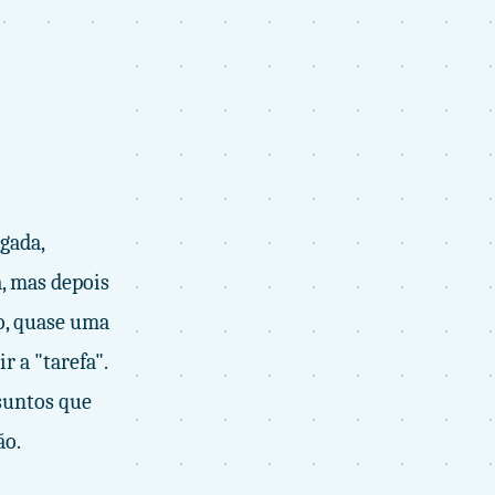
gada,
, mas depois
o, quase uma
 a "tarefa".
suntos que
ão.