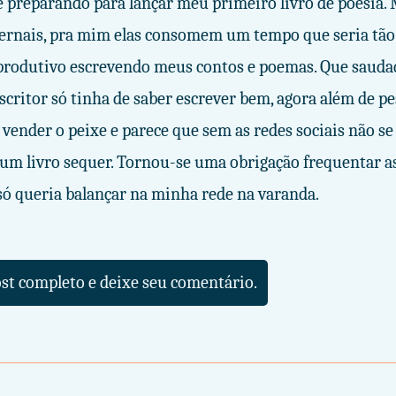
 preparando para lançar meu primeiro livro de poesia. M
fernais, pra mim elas consomem um tempo que seria tão
produtivo escrevendo meus contos e poemas. Que saud
critor só tinha de saber escrever bem, agora além de pe
 vender o peixe e parece que sem as redes sociais não s
um livro sequer. Tornou-se uma obrigação frequentar a
u só queria balançar na minha rede na varanda.
ost completo e deixe seu comentário.