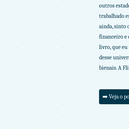
outros estad
trabalhado e
ainda, sinto
financeiro e
livro, que e
desse univer
bienais. A F
➡️ Veja o p