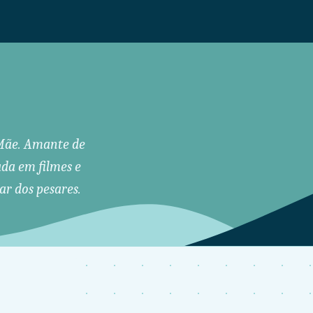
. Mãe. Amante de
ada em filmes e
ar dos pesares.