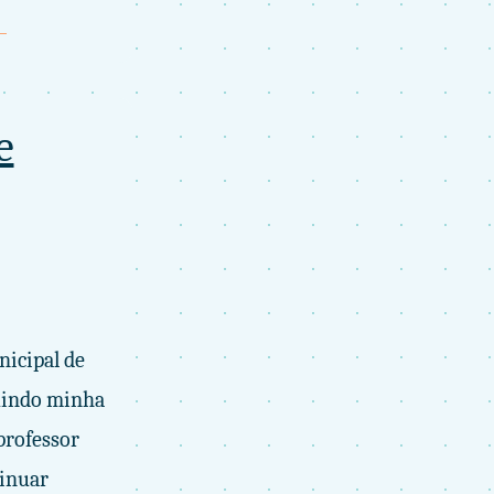
e
nicipal de
luindo minha
professor
tinuar