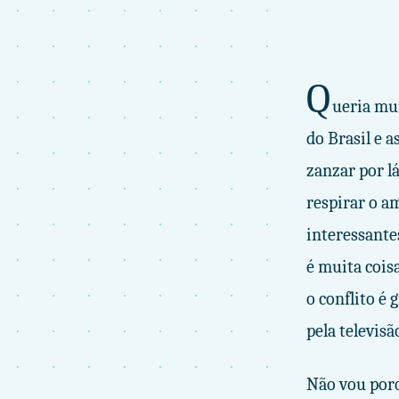
Q
ueria mui
do Brasil e 
zanzar por lá
respirar o a
interessante
é muita cois
o conflito é 
pela televisã
Não vou porqu