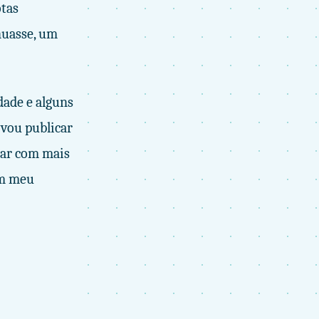
otas
nuasse, um
dade e alguns
 vou publicar
tar com mais
am meu