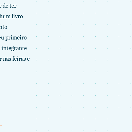
 de ter
nhum livro
ento
eu primeiro
e integrante
 nas feiras e