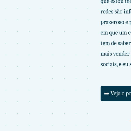
que estou me
redes são in
prazeroso e 
em que um es
tem de saber
mais vender 
sociais, e e
➡️ Veja o p