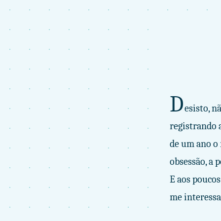
D
esisto, n
registrando
de um ano o
obsessão, a 
E aos poucos
me interessa