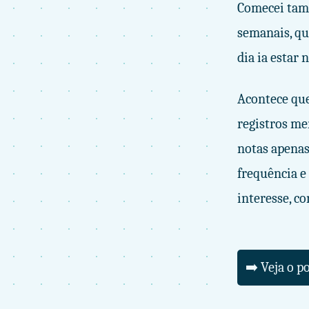
Comecei tamb
semanais, qu
dia ia estar 
Acontece que
registros mer
notas apenas
frequência e
interesse, co
➡️ Veja o p