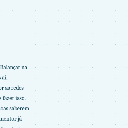
 Balançar na
 ai,
or as redes
 fazer isso.
ssoas saberem
mentor já