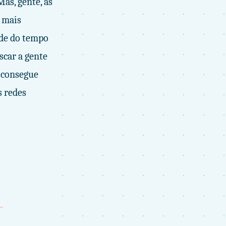
as, gente, as
 mais
ade do tempo
scar a gente
e consegue
s redes