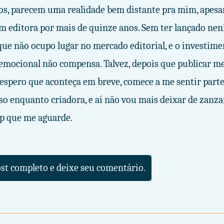
os, parecem uma realidade bem distante pra mim, apesar
m editora por mais de quinze anos. Sem ter lançado ne
 que não ocupo lugar no mercado editorial, e o investim
 emocional não compensa. Talvez, depois que publicar m
u espero que aconteça em breve, comece a me sentir part
so enquanto criadora, e aí não vou mais deixar de zanzar
lip que me aguarde.
ost completo e deixe seu comentário.