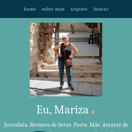
home
sobre mim
arquivo
buscar
.
Eu, Mariza
Jornalista. Revisora de livros. Poeta. Mãe. Amante de