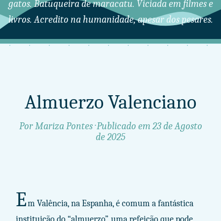
gatos. Batuqueira de maracatu. Viciada em filmes e
livros. Acredito na humanidade, apesar dos pesares.
Almuerzo Valenciano
Por Mariza Pontes · Publicado em
23 de Agosto
de 2025
E
m Valência, na Espanha, é comum a fantástica
instituição do “almuerzo”, uma refeição que pode