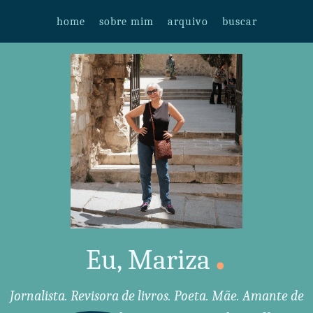
home
sobre mim
arquivo
buscar
.
Eu, Mariza
Jornalista. Revisora de livros. Poeta. Mãe. Amante de