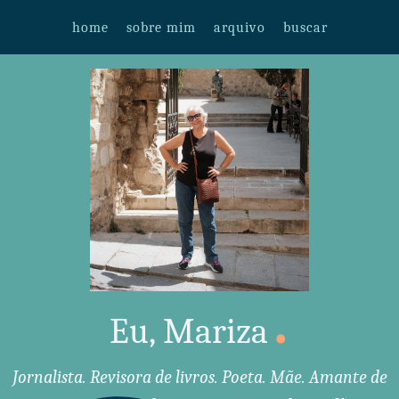
home
sobre mim
arquivo
buscar
.
Eu, Mariza
Jornalista. Revisora de livros. Poeta. Mãe. Amante de