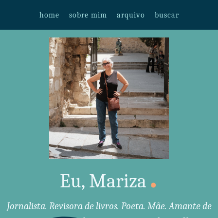
home
sobre mim
arquivo
buscar
.
Eu, Mariza
Jornalista. Revisora de livros. Poeta. Mãe. Amante de