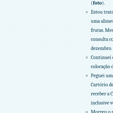
(
foto
).
Estou trat
uma alimen
frutas. Me
consulta c
dezembro.
Continuei 
colocação d
Peguei uma
Cartório de
receber a 
inclusive v
Morreu o m