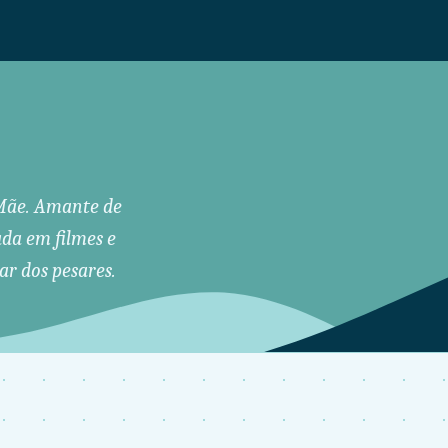
. Mãe. Amante de
ada em filmes e
ar dos pesares.