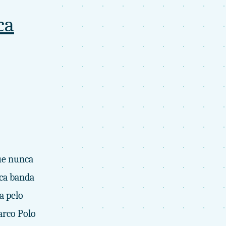
ca
ue nunca
ica banda
a pelo
arco Polo