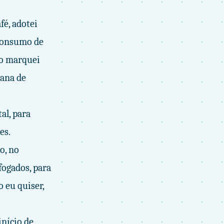
fé, adotei
 consumo de
so marquei
mana de
al, para
es.
o, no
fogados, para
 eu quiser,
nício de