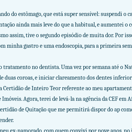
ando do estômago, que está super sensível: suspendi o ca
tação ainda mais leve do que a habitual, e aumentei o
smo assim, tive o segundo episódio de muita dor. Por is
om minha gastro e uma endoscopia, para a primeira se
o tratamento no dentista. Uma vez por semana até o Nat
e duas coroas, e iniciar clareamento dos dentes inferior
 Certidão de Inteiro Teor referente ao meu apartament
 Imóveis. Agora, terei de levá-la na agência da CEF em A
Certidão de Quitação que me permitirá dispor do ap como
ender.
eu ex-namorado, com quem convivi por nove anos, no i