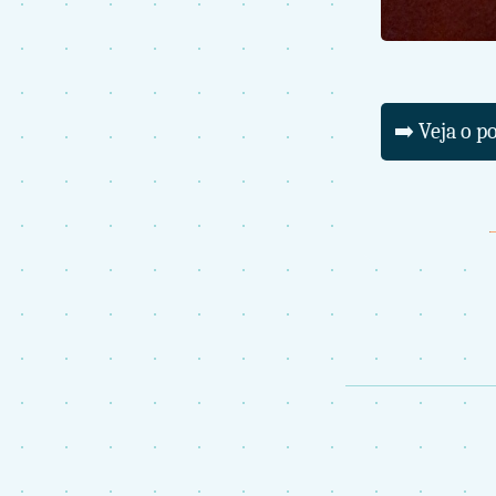
➡️ Veja o p