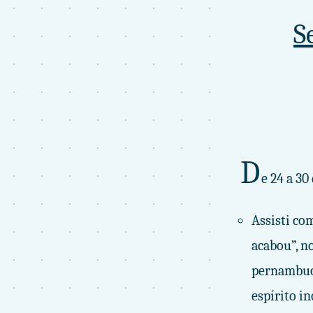
S
D
e 24 a 3
Assisti co
acabou”, n
pernambuca
espírito i