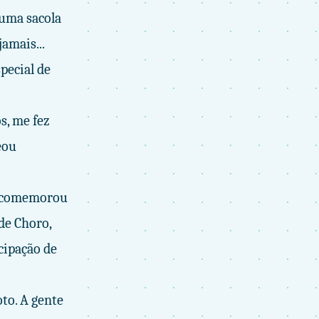
 uma sacola
amais...
pecial de
s, me fez
eou
ue comemorou
de Choro,
cipação de
to. A gente