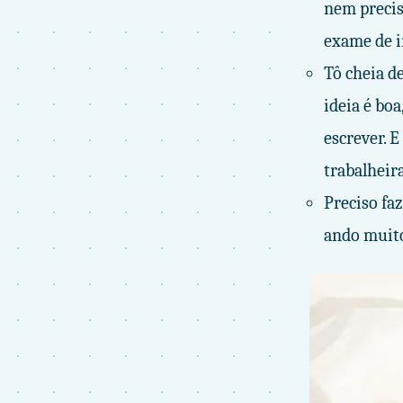
nem preciso
exame de i
Tô cheia d
ideia é bo
escrever. 
trabalheira
Preciso faz
ando muito