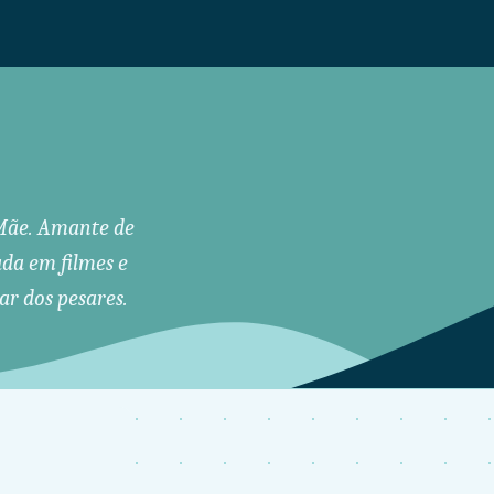
. Mãe. Amante de
ada em filmes e
ar dos pesares.