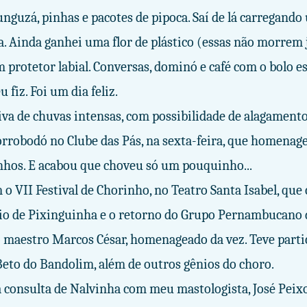
unguzá, pinhas e pacotes de pipoca. Saí de lá carregando
. Ainda ganhei uma flor de plástico (essas não morrem j
m protetor labial. Conversas, dominó e café com o bolo es
 fiz. Foi um dia feliz.
iva de chuvas intensas, com possibilidade de alagamento
orrobodó no Clube das Pás, na sexta-feira, que homenag
os. E acabou que choveu só um pouquinho...
o VII Festival de Chorinho, no Teatro Santa Isabel, q
io de Pixinguinha e o retorno do Grupo Pernambucano 
o maestro Marcos César, homenageado da vez. Teve parti
Beto do Bandolim, além de outros gênios do choro.
a consulta de Nalvinha com meu mastologista, José Peixo