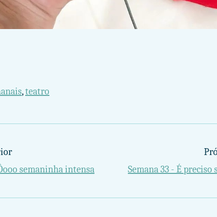
manais
,
teatro
ior
Pr
 Ôooo semaninha intensa
Semana 33 - É preciso s