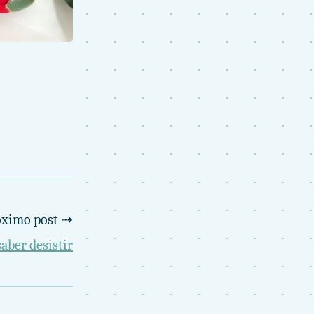
óximo post ⇢
aber desistir