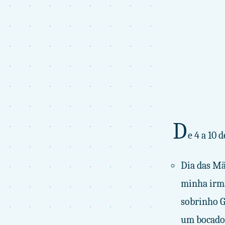
D
e 4 a 10 
Dia das Mã
minha irmã
sobrinho G
um bocado 