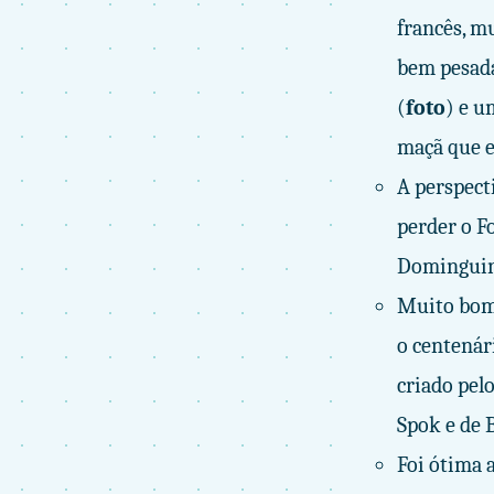
francês, m
bem pesada
(
foto
) e u
maçã que eu
A perspect
perder o F
Dominguinh
Muito bom 
o centenár
criado pel
Spok e de 
Foi ótima 