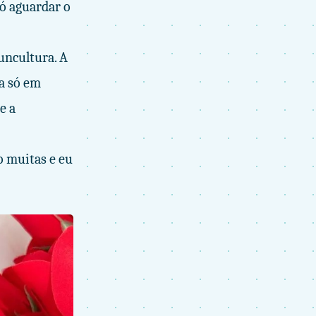
Só aguardar o
uncultura. A
da só em
e a
o muitas e eu