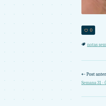
0
notas se
⇠ Post anter
Semana 31 -