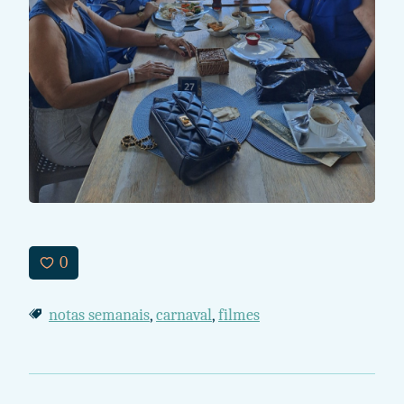
0
notas semanais
,
carnaval
,
filmes