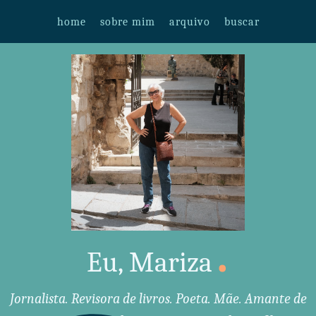
home
sobre mim
arquivo
buscar
.
Eu, Mariza
Jornalista. Revisora de livros. Poeta. Mãe. Amante de