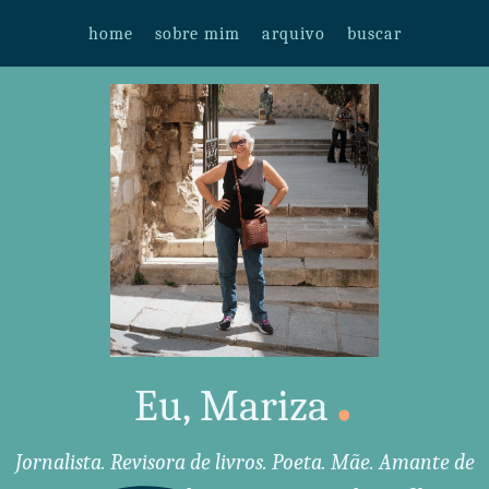
home
sobre mim
arquivo
buscar
.
Eu, Mariza
Jornalista. Revisora de livros. Poeta. Mãe. Amante de